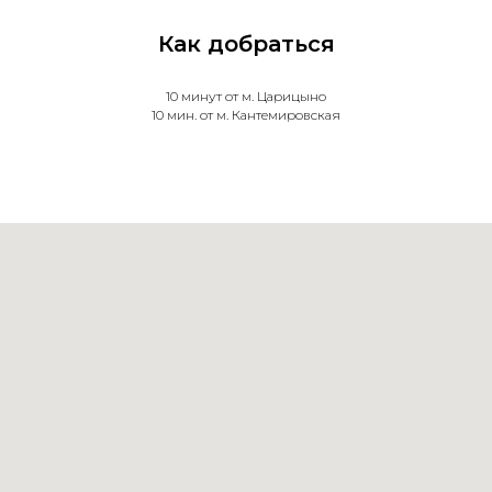
Как добраться
10 минут от м. Царицыно
10 мин. от м. Кантемировская